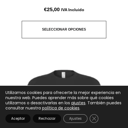
€
25,00
IVA Incluido
SELECCIONAR OPCIONES
Utilizamos cookies para ofrecerte la mejor experiencia en
nuestra web. Puedes aprender más sobre qué cookies
utilizamos o desactivarlas en los
ajustes
. También puedes
consultar nuestra
política de cookies
.
CERRAR EL BANN
Aceptar
Rechazar
Ajustes