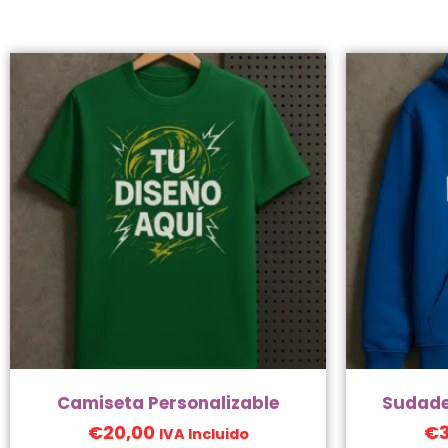
Diseña de cero tu prod
PERSONALIZAR AHORA
Camiseta Personalizable
Sudade
€
20,00
€
IVA Incluido