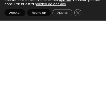
consultar nuestra
política de cookies
.
CERRAR EL BANN
Aceptar
Rechazar
Ajustes
BUTTERFRLY HOODIE
€
40,00
IVA Incluido