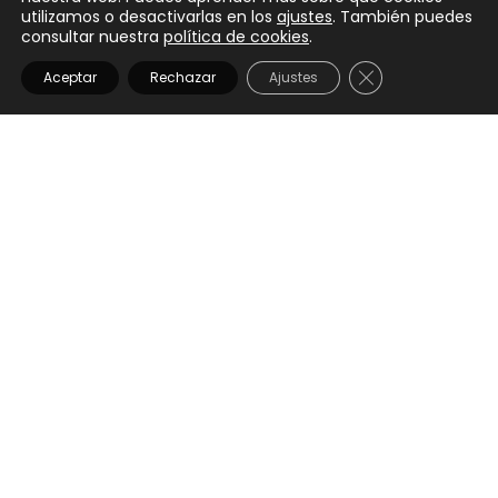
utilizamos o desactivarlas en los
ajustes
. También puedes
consultar nuestra
política de cookies
.
CERRAR EL BANN
Aceptar
Rechazar
Ajustes
HUGH DEALER
€
15,00
IVA Incluido