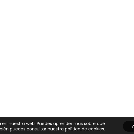
cia en nuestra web. Puedes aprender más sobre qué
bién puedes consultar nuestra
política de cookies
.