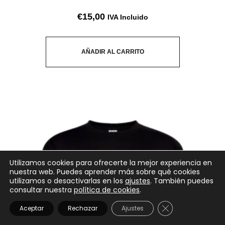
€
15,00
IVA Incluido
AÑADIR AL CARRITO
Utilizamos cookies para ofrecerte la mejor experiencia en
nuestra web. Puedes aprender más sobre qué cookies
utilizamos o desactivarlas en los
ajustes
. También puedes
consultar nuestra
política de cookies
.
CERRAR EL BANN
Aceptar
Rechazar
Ajustes