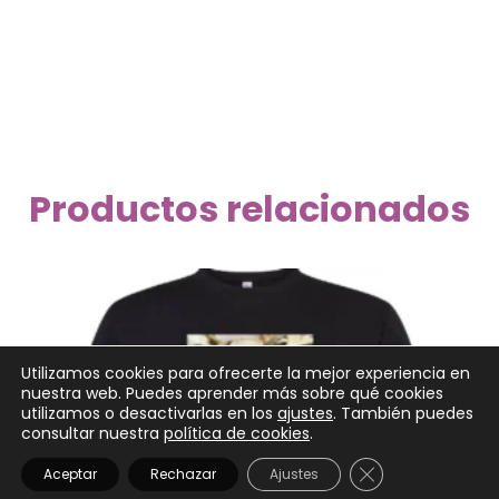
Productos relacionados
Utilizamos cookies para ofrecerte la mejor experiencia en
nuestra web. Puedes aprender más sobre qué cookies
utilizamos o desactivarlas en los
ajustes
. También puedes
consultar nuestra
política de cookies
.
CERRAR EL BANN
Aceptar
Rechazar
Ajustes