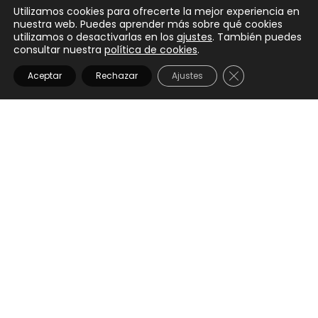
Utilizamos cookies para ofrecerte la mejor experiencia en
nuestra web. Puedes aprender más sobre qué cookies
utilizamos o desactivarlas en los
ajustes
. También puedes
consultar nuestra
política de cookies
.
CERRAR EL BANN
Aceptar
Rechazar
Ajustes
I NEED MY SPACE
€
15,00
IVA Incluido