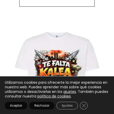
Utilizamos cookies para ofrecerte la mejor experiencia en
nuestra web. Puedes aprender más sobre qué cookies
utilizamos o desactivarlas en los
ajustes
. También puedes
consultar nuestra
política de cookies
.
CERRAR EL BANN
Aceptar
Rechazar
Ajustes