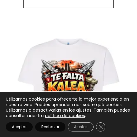
Utilizamos cookies para ofrecerte la mejor experiencia en
nuestra web. Puedes aprender más sobre qué cookies
utilizamos o desactivarlas en los
ajustes
. También puedes
consultar nuestra
política de cookies
.
CERRAR EL BANN
Aceptar
Rechazar
Ajustes