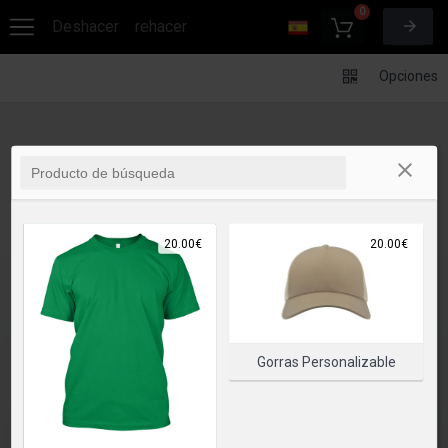
0
Deshacer
rehacer
Opciones
20.00€
20.00€
Gorras Personalizable